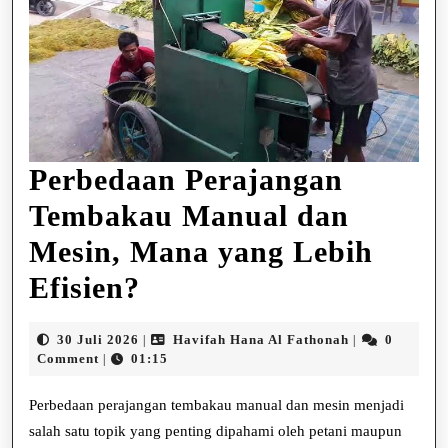
Perbedaan Perajangan
Tembakau Manual dan
Mesin, Mana yang Lebih
Perbedaan
Efisien?
Perajangan
30
Havifah
30 Juli 2026
Havifah Hana Al Fathonah
0
|
|
Tembakau
Juli
Hana
Comment
01:15
|
2026
Al
Manual
Fathonah
Perbedaan perajangan tembakau manual dan mesin menjadi
dan
salah satu topik yang penting dipahami oleh petani maupun