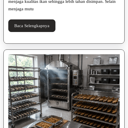
menjaga kualitas ikan sehingga lebih tahan disimpan. Selain
Nilai
menjaga mutu
Jual
Baca
Baca Selengkapnya
Selengkapnya