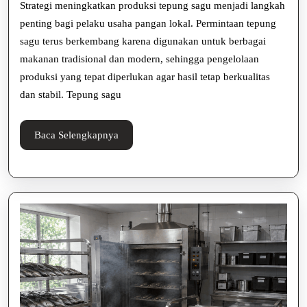
Strategi meningkatkan produksi tepung sagu menjadi langkah
Sa
penting bagi pelaku usaha pangan lokal. Permintaan tepung
sagu terus berkembang karena digunakan untuk berbagai
un
makanan tradisional dan modern, sehingga pengelolaan
Us
produksi yang tepat diperlukan agar hasil tetap berkualitas
Pa
dan stabil. Tepung sagu
Lo
Baca
Baca Selengkapnya
Selengkapnya