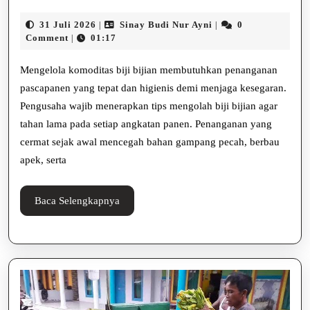
Mengolah
31
Sinay
31 Juli 2026
Sinay Budi Nur Ayni
0
|
|
Biji
Juli
Budi
Comment
01:17
|
2026
Nur
Bijian
Ayni
Mengelola komoditas biji bijian membutuhkan penanganan
Agar
pascapanen yang tepat dan higienis demi menjaga kesegaran.
Pengusaha wajib menerapkan tips mengolah biji bijian agar
Tahan
tahan lama pada setiap angkatan panen. Penanganan yang
Lama
cermat sejak awal mencegah bahan gampang pecah, berbau
Dan
apek, serta
Bebas
Baca
Baca Selengkapnya
Kutu
Selengkapnya