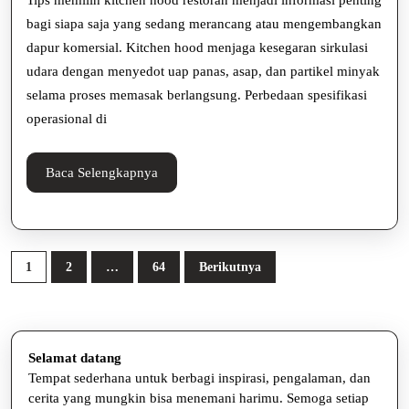
Tips memilih kitchen hood restoran menjadi informasi penting
Restoran
bagi siapa saja yang sedang merancang atau mengembangkan
dapur komersial. Kitchen hood menjaga kesegaran sirkulasi
agar
udara dengan menyedot uap panas, asap, dan partikel minyak
Dapur
selama proses memasak berlangsung. Perbedaan spesifikasi
Tetap
operasional di
Nyaman
Baca
Baca Selengkapnya
Selengkapnya
Paginasi
1
2
…
64
Berikutnya
pos
Selamat datang
Tempat sederhana untuk berbagi inspirasi, pengalaman, dan
cerita yang mungkin bisa menemani harimu. Semoga setiap