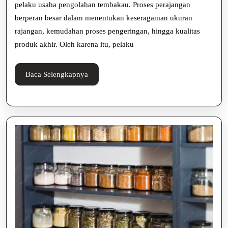
pelaku usaha pengolahan tembakau. Proses perajangan
Mesin,
berperan besar dalam menentukan keseragaman ukuran
Mana
rajangan, kemudahan proses pengeringan, hingga kualitas
yang
produk akhir. Oleh karena itu, pelaku
Lebih
Baca
Baca Selengkapnya
Efisien?
Selengkapnya