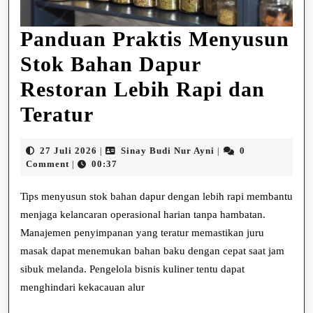
Panduan Praktis Menyusun
Stok Bahan Dapur
Restoran Lebih Rapi dan
Panduan
Teratur
Praktis
27
Sinay
27 Juli 2026
Sinay Budi Nur Ayni
0
|
|
Menyusun
Juli
Budi
Comment
00:37
|
2026
Nur
Stok
Ayni
Tips menyusun stok bahan dapur dengan lebih rapi membantu
Bahan
menjaga kelancaran operasional harian tanpa hambatan.
Manajemen penyimpanan yang teratur memastikan juru
Dapur
masak dapat menemukan bahan baku dengan cepat saat jam
Restoran
sibuk melanda. Pengelola bisnis kuliner tentu dapat
Lebih
menghindari kekacauan alur