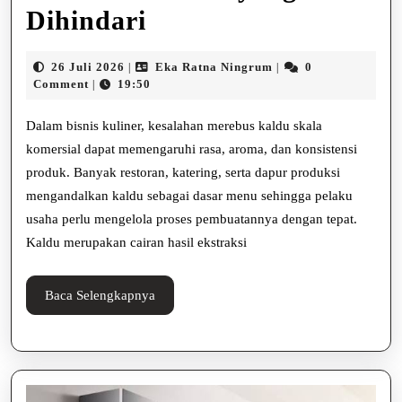
Kesalahan
Dihindari
Merebus
26
Eka
26 Juli 2026
Eka Ratna Ningrum
0
|
|
Kaldu
Juli
Ratna
Comment
19:50
|
2026
Ningrum
Skala
Dalam bisnis kuliner, kesalahan merebus kaldu skala
Komersial
komersial dapat memengaruhi rasa, aroma, dan konsistensi
produk. Banyak restoran, katering, serta dapur produksi
yang
mengandalkan kaldu sebagai dasar menu sehingga pelaku
Perlu
usaha perlu mengelola proses pembuatannya dengan tepat.
Dihindari
Kaldu merupakan cairan hasil ekstraksi
Baca
Baca Selengkapnya
Selengkapnya