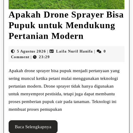
Apakah Drone Sprayer Bisa
Pupuk untuk Mendukung
Apakah
Pertanian Modern
Drone
5
Laila
5 Agustus 2026
Laila Nuril Hanifa
0
|
|
Sprayer
Agustus
Nuril
Comment
23:29
|
2026
Hanifa
Bisa
Apakah drone sprayer bisa pupuk menjadi pertanyaan yang
Pupuk
sering muncul ketika petani mulai menggunakan teknologi
pertanian modern. Drone sprayer tidak hanya digunakan
untuk
untuk menyemprot pestisida, tetapi juga dapat membantu
Mendukung
proses pemberian pupuk cair pada tanaman. Teknologi ini
Pertanian
membuat proses pemupukan
Modern
Baca
Baca Selengkapnya