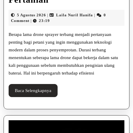
Lama
5
Laila
5 Agustus 2026
Laila Nuril Hanifa
0
|
|
Drone
Agustus
Nuril
Comment
23:19
|
2026
Hanifa
Sprayer
Berapa lama drone sprayer terbang menjadi pertanyaan
Terbang
penting bagi petani yang ingin menggunakan teknologi
modern dalam proses penyemprotan. Durasi terbang
Saat
menentukan seberapa lama drone dapat bekerja dalam satu
Digunakan
kali penggunaan sebelum membutuhkan pengisian ulang
di
baterai. Hal ini berpengaruh terhadap efisiensi
Lahan
Baca
Baca Selengkapnya
Pertanian
Selengkapnya