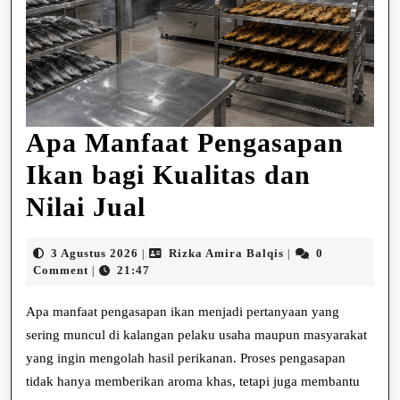
Apa Manfaat Pengasapan
Ikan bagi Kualitas dan
Apa
Nilai Jual
Manfaat
3
Rizka
3 Agustus 2026
Rizka Amira Balqis
0
|
|
Pengasapan
Agustus
Amira
Comment
21:47
|
2026
Balqis
Ikan
Apa manfaat pengasapan ikan menjadi pertanyaan yang
bagi
sering muncul di kalangan pelaku usaha maupun masyarakat
yang ingin mengolah hasil perikanan. Proses pengasapan
Kualitas
tidak hanya memberikan aroma khas, tetapi juga membantu
dan