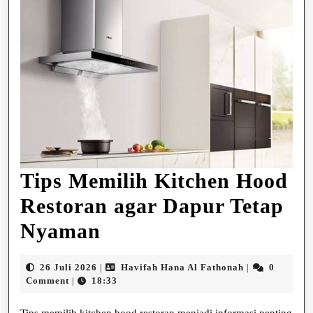
Tips Memilih Kitchen Hood
Restoran agar Dapur Tetap
Tips
Nyaman
Memilih
26
Havifah
26 Juli 2026
Havifah Hana Al Fathonah
0
|
|
Kitchen
Juli
Hana
Comment
18:33
|
2026
Al
Hood
Fathonah