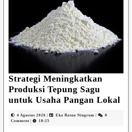
Strategi Meningkatkan
Produksi Tepung Sagu
Str
untuk Usaha Pangan Lokal
Me
4
Eka
4 Agustus 2026
Eka Ratna Ningrum
0
|
|
Pr
Agustus
Ratna
Comment
18:25
|
2026
Ningrum
Te