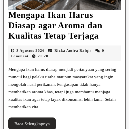
Mengapa Ikan Harus
Diasap agar Aroma dan
Menga
Kualitas Tetap Terjaga
Ikan
3
Rizka
3 Agustus 2026
Rizka Amira Balqis
0
|
|
Harus
Agustus
Amira
Comment
21:28
|
2026
Balqis
Diasap
Mengapa ikan harus diasap menjadi pertanyaan yang sering
agar
muncul bagi pelaku usaha maupun masyarakat yang ingin
mengolah hasil perikanan. Pengasapan tidak hanya
Aroma
memberikan aroma khas, tetapi juga membantu menjaga
dan
kualitas ikan agar tetap layak dikonsumsi lebih lama. Selain
Kualita
memberikan cita
Tetap
Baca
Baca Selengkapnya
Terjaga