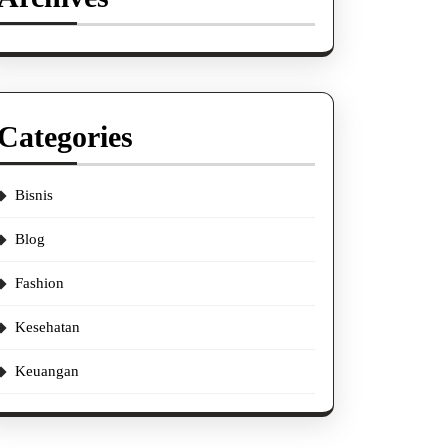
Categories
Bisnis
Blog
Fashion
Kesehatan
Keuangan