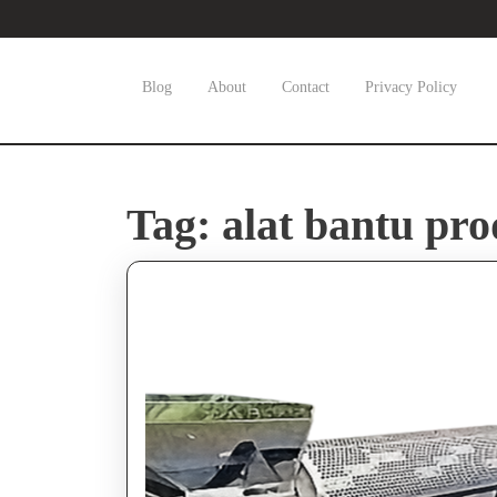
Skip
to
content
Skip
Blog
About
Contact
Privacy Policy
to
content
Tag:
alat bantu pr