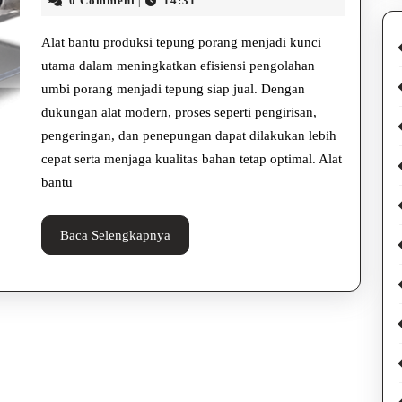
Produksi
0 Comment
14:31
|
2025
Rahayu
Tepung
Alat bantu produksi tepung porang menjadi kunci
Porang
utama dalam meningkatkan efisiensi pengolahan
umbi porang menjadi tepung siap jual. Dengan
untuk
dukungan alat modern, proses seperti pengirisan,
Hasil
pengeringan, dan penepungan dapat dilakukan lebih
Tepung
cepat serta menjaga kualitas bahan tetap optimal. Alat
bantu
Berkualitas
Baca
Baca Selengkapnya
Selengkapnya