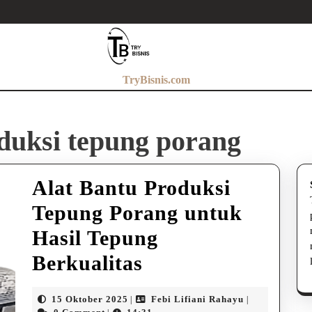
TryBisnis.com
oduksi tepung porang
Alat Bantu Produksi
Tepung Porang untuk
Hasil Tepung
Alat
Berkualitas
Bantu
15
Febi
15 Oktober 2025
Febi Lifiani Rahayu
|
|
Oktober
Lifiani