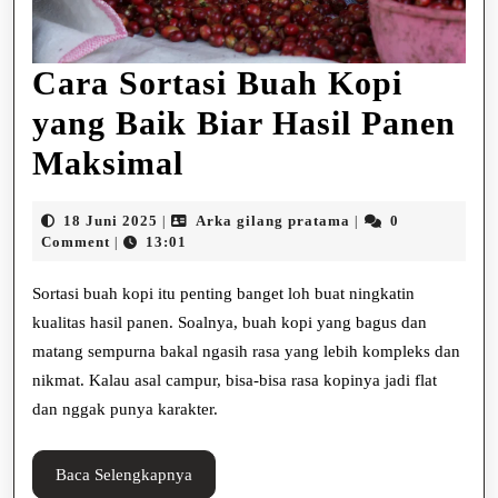
Cara Sortasi Buah Kopi
yang Baik Biar Hasil Panen
Cara
Maksimal
Sortasi
18
Arka
18 Juni 2025
Arka gilang pratama
0
|
|
Buah
Juni
gilang
Comment
13:01
|
2025
pratama
Kopi
Sortasi buah kopi itu penting banget loh buat ningkatin
yang
kualitas hasil panen. Soalnya, buah kopi yang bagus dan
matang sempurna bakal ngasih rasa yang lebih kompleks dan
Baik
nikmat. Kalau asal campur, bisa-bisa rasa kopinya jadi flat
Biar
dan nggak punya karakter.
Hasil
Panen
Baca
Baca Selengkapnya