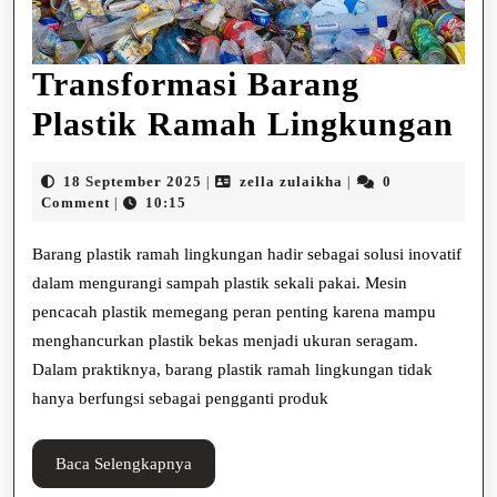
Transformasi Barang
Tr
Plastik Ramah Lingkungan
Ba
18
zella
18 September 2025
zella zulaikha
0
|
|
Pl
September
zulaikha
Comment
10:15
|
2025
Ra
Barang plastik ramah lingkungan hadir sebagai solusi inovatif
Li
dalam mengurangi sampah plastik sekali pakai. Mesin
pencacah plastik memegang peran penting karena mampu
menghancurkan plastik bekas menjadi ukuran seragam.
Dalam praktiknya, barang plastik ramah lingkungan tidak
hanya berfungsi sebagai pengganti produk
Baca
Baca Selengkapnya
Selengkapnya