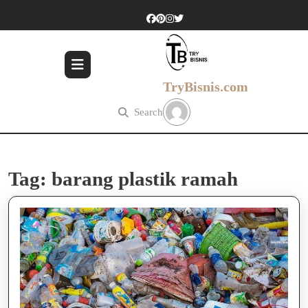
Skip
to
content
Skip
to
content
TryBisnis.com
Search
Tag:
barang plastik ramah