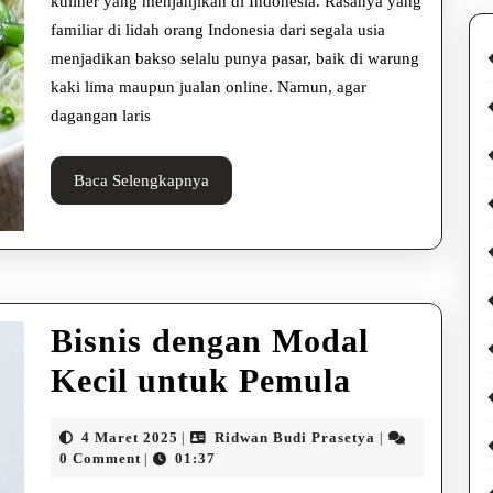
Anti
kuliner yang menjanjikan di Indonesia. Rasanya yang
familiar di lidah orang Indonesia dari segala usia
Gagal
menjadikan bakso selalu punya pasar, baik di warung
kaki lima maupun jualan online. Namun, agar
dagangan laris
Baca
Baca Selengkapnya
Selengkapnya
Bisnis dengan Modal
Bisnis
Kecil untuk Pemula
dengan
4
Ridwan
4 Maret 2025
Ridwan Budi Prasetya
|
|
Modal
Maret
Budi
0 Comment
01:37
|
2025
Prasetya