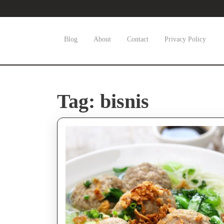
Skip
to
content
Skip
Blog
About
Contact
Privacy Policy
to
content
Tag:
bisnis