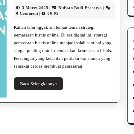
Pemasaran
3
Ridwan
3 Maret 2025
Ridwan Budi Prasetya
|
|
Bisnis
Maret
Budi
0 Comment
06:05
|
2025
Prasetya
Online
Kalian tahu nggak sih teman teman strategi
untuk
pemasaran bisnis online. Di era digital ini, strategi
pemasaran bisnis online menjadi salah satu hal yang
Pemula
sangat penting untuk memastikan kesuksesan bisnis.
Persaingan yang ketat dan perilaku konsumen yang
semakin cerdas membuat pemasaran
Baca
Baca Selengkapnya
Selengkapnya