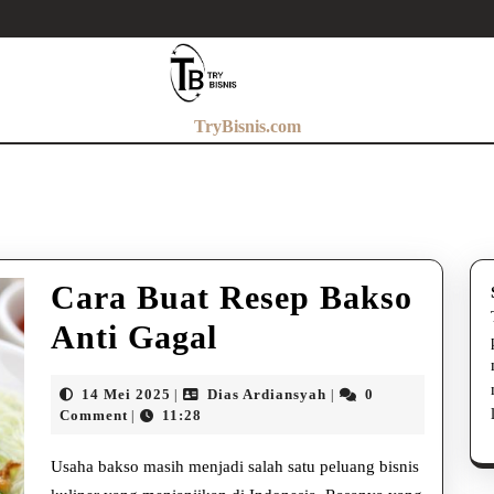
TryBisnis.com
Cara Buat Resep Bakso
Cara
Anti Gagal
Buat
14
Dias
14 Mei 2025
Dias Ardiansyah
0
|
|
Resep
Mei
Ardiansyah
Comment
11:28
|
2025
Bakso
Usaha bakso masih menjadi salah satu peluang bisnis