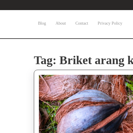
Skip
to
content
Skip
Blog
About
Contact
Privacy Policy
to
content
Tag:
Briket arang 