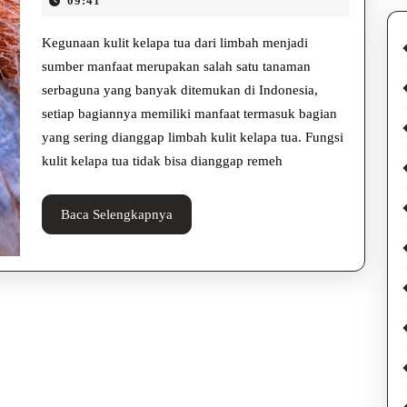
Kelapa
09:41
2025
Tua
Kegunaan kulit kelapa tua dari limbah menjadi
dari
sumber manfaat merupakan salah satu tanaman
serbaguna yang banyak ditemukan di Indonesia,
Limbah
setiap bagiannya memiliki manfaat termasuk bagian
Menjadi
yang sering dianggap limbah kulit kelapa tua. Fungsi
Sumber
kulit kelapa tua tidak bisa dianggap remeh
Manfaat
Baca
Baca Selengkapnya
Selengkapnya