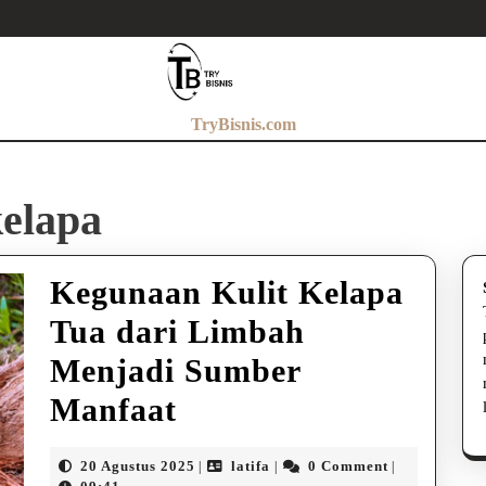
TryBisnis.com
kelapa
Kegunaan Kulit Kelapa
Tua dari Limbah
Menjadi Sumber
Kegunaan
Manfaat
Kulit
20
latifa
20 Agustus 2025
latifa
0 Comment
|
|
|
Agustus