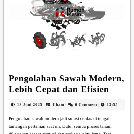
Pengolahan Sawah Modern,
Pengo
Lebih Cepat dan Efisien
Sawa
18
Ilham
18 Juni 2025
Ilham
0 Comment
13:55
|
|
|
Mode
Juni
2025
Pengolahan sawah modern jadi solusi cerdas di tengah
Lebih
tantangan pertanian saat ini. Dulu, semua proses tanam
Cepat