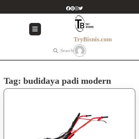
Skip
to
content
Skip
to
content
TryBisnis.com
Search
Tag:
budidaya padi modern