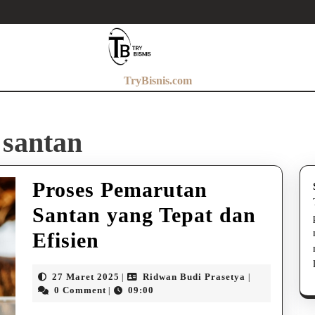
TryBisnis.com
 santan
Proses Pemarutan
Santan yang Tepat dan
Proses
Efisien
Pemarutan
27
Ridwan
27 Maret 2025
Ridwan Budi Prasetya
|
|
Santan
Maret
Budi
0 Comment
09:00
|
2025
Prasetya