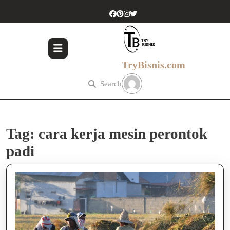
Skip
to
content
Skip
to
content
TryBisnis.com
Search
Tag:
cara kerja mesin perontok
padi