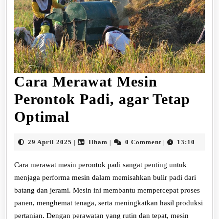
Cara Merawat Mesin
Perontok Padi, agar Tetap
Cara
Optimal
Merawat
29
Ilham
29 April 2025
Ilham
0 Comment
13:10
|
|
|
Mesin
April
2025
Cara merawat mesin perontok padi sangat penting untuk
Perontok
menjaga performa mesin dalam memisahkan bulir padi dari
Padi,
batang dan jerami. Mesin ini membantu mempercepat proses
agar
panen, menghemat tenaga, serta meningkatkan hasil produksi
pertanian. Dengan perawatan yang rutin dan tepat, mesin