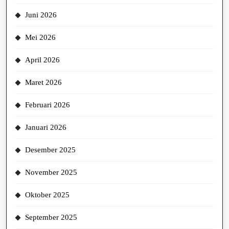
Juni 2026
Mei 2026
April 2026
Maret 2026
Februari 2026
Januari 2026
Desember 2025
November 2025
Oktober 2025
September 2025