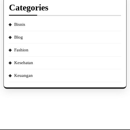
Categories
Bisnis
Blog
Fashion
Kesehatan
Keuangan