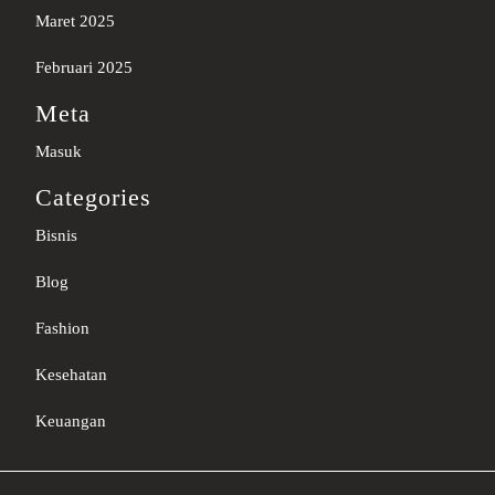
Maret 2025
Februari 2025
Meta
Masuk
Categories
Bisnis
Blog
Fashion
Kesehatan
Keuangan
Sc