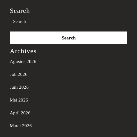
Search
Search
for:
Archives
Agustus 2026
Juli 2026
Juni 2026
Mei 2026
April 2026
Maret 2026