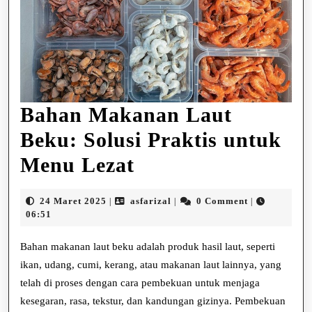
Bahan Makanan Laut
Beku: Solusi Praktis untuk
Bahan
Menu Lezat
Makanan
24
asfarizal
24 Maret 2025
asfarizal
0 Comment
|
|
|
Laut
Maret
06:51
2025
Beku:
Bahan makanan laut beku adalah produk hasil laut, seperti
Solusi
ikan, udang, cumi, kerang, atau makanan laut lainnya, yang
telah di proses dengan cara pembekuan untuk menjaga
Praktis
kesegaran, rasa, tekstur, dan kandungan gizinya. Pembekuan