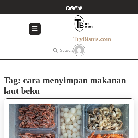
Skip
to
content
Skip
to
content
TryBisnis.com
Search
Tag:
cara menyimpan makanan
laut beku