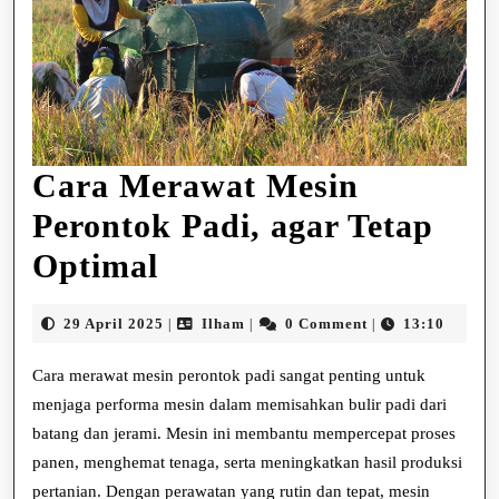
Cara Merawat Mesin
Perontok Padi, agar Tetap
Cara
Optimal
Merawat
29
Ilham
29 April 2025
Ilham
0 Comment
13:10
|
|
|
Mesin
April
2025
Cara merawat mesin perontok padi sangat penting untuk
Perontok
menjaga performa mesin dalam memisahkan bulir padi dari
Padi,
batang dan jerami. Mesin ini membantu mempercepat proses
agar
panen, menghemat tenaga, serta meningkatkan hasil produksi
pertanian. Dengan perawatan yang rutin dan tepat, mesin