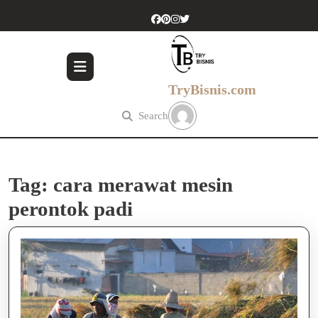
Skip
to
content
Skip
to
content
TryBisnis.com
Search
Tag:
cara merawat mesin
perontok padi