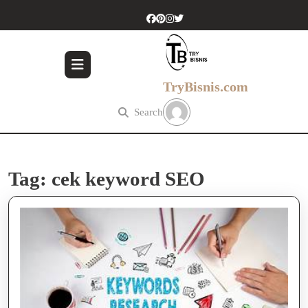
Skip
to
content
Skip
to
content
TryBisnis.com
Search
Tag:
cek keyword SEO