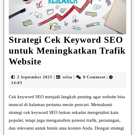
Strategi Cek Keyword SEO
untuk Meningkatkan Trafik
Strategi
Website
Cek
2
selsa
2 September 2025
selsa
0 Comment
|
|
|
Keyword
September
14:03
2025
SEO
Cek keyword SEO menjadi langkah penting agar website bisa
untuk
muncul di halaman pertama mesin pencari. Memahami
strategi cek keyword SEO bukan sekadar mengetahui kata
Meningkatkan
populer, tetapi juga menganalisis potensi trafik, persaingan,
Trafik
dan relevansi untuk bisnis atau konten Anda. Dengan strategi