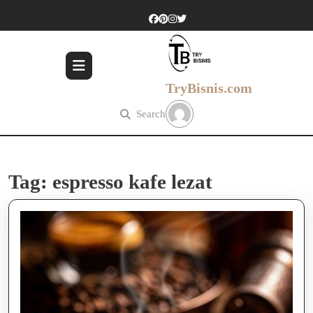
Skip
to
content
Skip
to
content
TryBisnis.com
Search
Tag:
espresso kafe lezat