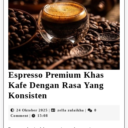
Espresso Premium Khas
Kafe Dengan Rasa Yang
Espresso
Konsisten
Premium
24
zella
24 Oktober 2025
zella zulaikha
0
|
|
Khas
Oktober
zulaikha
Comment
15:08
|
2025
Kafe