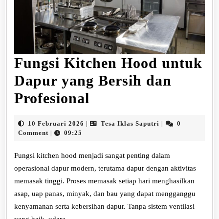
Fungsi Kitchen Hood untuk
Dapur yang Bersih dan
Fungsi
Profesional
Kitchen
10
Tesa
10 Februari 2026
Tesa Iklas Saputri
0
|
|
Hood
Februari
Iklas
Comment
09:25
|
2026
Saputri
untuk
Fungsi kitchen hood menjadi sangat penting dalam
Dapur
operasional dapur modern, terutama dapur dengan aktivitas
memasak tinggi. Proses memasak setiap hari menghasilkan
yang
asap, uap panas, minyak, dan bau yang dapat mengganggu
Bersih
kenyamanan serta kebersihan dapur. Tanpa sistem ventilasi
yang baik, udara