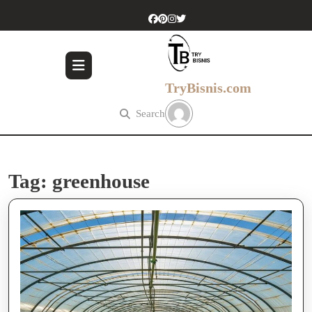
Skip
to
content
Skip
to
content
TryBisnis.com
Search
Tag:
greenhouse