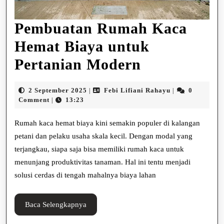
Pembuatan Rumah Kaca
Hemat Biaya untuk
Pembuatan
Pertanian Modern
Rumah
2
Febi
2 September 2025
Febi Lifiani Rahayu
0
|
|
Kaca
September
Lifiani
Comment
13:23
|
2025
Rahayu
Hemat
Rumah kaca hemat biaya kini semakin populer di kalangan
Biaya
petani dan pelaku usaha skala kecil. Dengan modal yang
terjangkau, siapa saja bisa memiliki rumah kaca untuk
untuk
menunjang produktivitas tanaman. Hal ini tentu menjadi
Pertanian
solusi cerdas di tengah mahalnya biaya lahan
Modern
Baca
Baca Selengkapnya
Selengkapnya