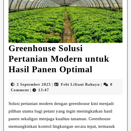
Greenhouse Solusi
Pertanian Modern untuk
Greenhou
Hasil Panen Optimal
Solusi
2
Febi
2 September 2025
Febi Lifiani Rahayu
0
|
|
Pertania
September
Lifiani
Comment
13:47
|
2025
Rahayu
Modern
Solusi pertanian modern dengan greenhouse kini menjadi
untuk
pilihan utama bagi petani yang ingin meningkatkan hasil
panen sekaligus menjaga kualitas tanaman. Greenhouse
Hasil
memungkinkan kontrol lingkungan secara tepat, termasuk