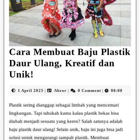
Cara Membuat Baju Plastik
Daur Ulang, Kreatif dan
Cara
Unik!
Membuat
1
Abror
1 April 2025
Abror
0 Comment
08:00
|
|
|
Baju
April
2025
Plastik sering dianggap sebagai limbah yang mencemari
Plastik
lingkungan. Tapi tahukah kamu kalau plastik bekas bisa
Daur
diubah menjadi sesuatu yang keren? Salah satunya adalah
Ulang,
baju plastik daur ulang! Selain unik, baju ini juga bisa jadi
solusi untuk mengurangi sampah plastik. Membuat