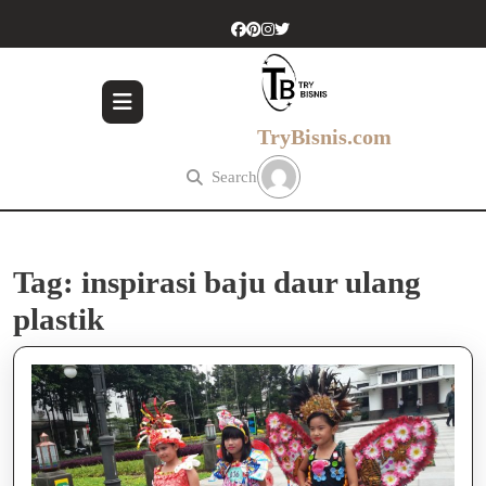
Skip
to
content
Skip
to
content
TryBisnis.com
Search
Tag:
inspirasi baju daur ulang
plastik