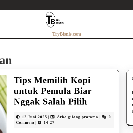
TryBisnis.com
gan
Tips Memilih Kopi
untuk Pemula Biar
Tips
Nggak Salah Pilih
Memilih
12
Arka
12 Juni 2025
Arka gilang pratama
0
|
|
Kopi
Juni
gilang
Comment
14:27
|
2025
pratama