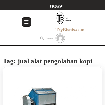
Skip
to
content
Skip
to
content
TryBisnis.com
Search
Tag:
jual alat pengolahan kopi