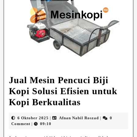
Jual Mesin Pencuci Biji
Kopi Solusi Efisien untuk
Jual
Kopi Berkualitas
Mesin
6
Afnan
6 Oktober 2025
Afnan Nabil Roszad
0
|
|
Pencuci
Oktober
Nabil
Comment
09:10
|
2025
Roszad
Biji