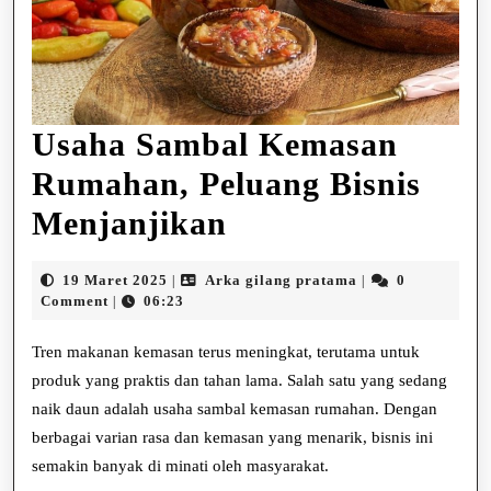
Usaha Sambal Kemasan
Rumahan, Peluang Bisnis
Usaha
Menjanjikan
Sambal
19
Arka
19 Maret 2025
Arka gilang pratama
0
|
|
Kemasan
Maret
gilang
Comment
06:23
|
2025
pratama
Rumahan,
Tren makanan kemasan terus meningkat, terutama untuk
Peluang
produk yang praktis dan tahan lama. Salah satu yang sedang
naik daun adalah usaha sambal kemasan rumahan. Dengan
Bisnis
berbagai varian rasa dan kemasan yang menarik, bisnis ini
Menjanjikan
semakin banyak di minati oleh masyarakat.