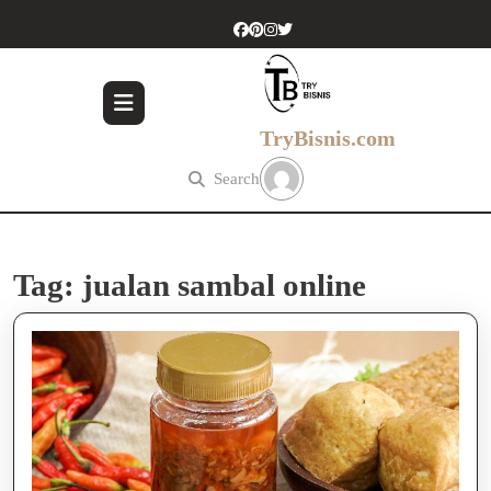
Skip
to
content
Skip
to
content
TryBisnis.com
Search
Tag:
jualan sambal online