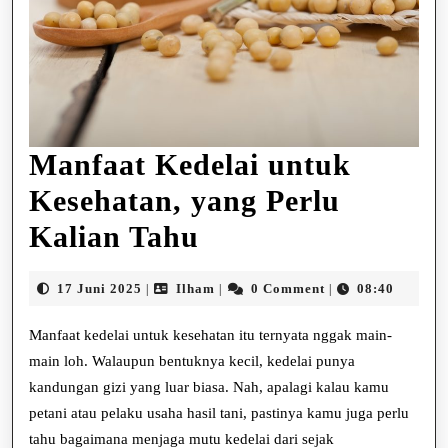
Manfaat Kedelai untuk
Kesehatan, yang Perlu
Manfaat
Kalian Tahu
Kedelai
17
Ilham
17 Juni 2025
Ilham
0 Comment
08:40
|
|
|
untuk
Juni
2025
Manfaat kedelai untuk kesehatan itu ternyata nggak main-
Kesehatan,
main loh. Walaupun bentuknya kecil, kedelai punya
yang
kandungan gizi yang luar biasa. Nah, apalagi kalau kamu
Perlu
petani atau pelaku usaha hasil tani, pastinya kamu juga perlu
tahu bagaimana menjaga mutu kedelai dari sejak