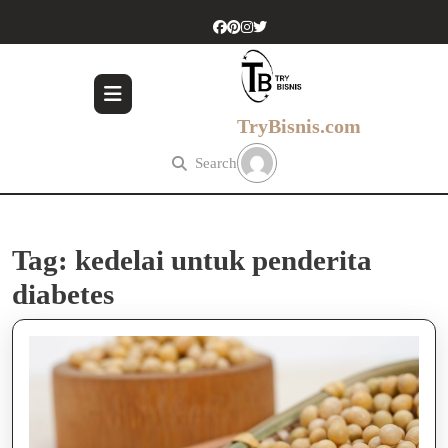
Skip
to
content
Skip
to
content
TryBisnis.com
Search
Tag:
kedelai untuk penderita
diabetes