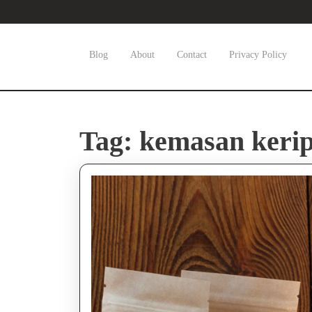
Skip
to
content
Skip
Blog
About
Contact
Privacy Policy
to
content
Tag:
kemasan keri