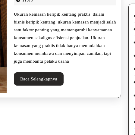
Keripik
11:03
2025
Kentang
Ukuran kemasan keripik kentang praktis, dalam
Praktis
bisnis keripik kentang, ukuran kemasan menjadi salah
satu faktor penting yang memengaruhi kenyamanan
untuk
konsumen sekaligus efisiensi penjualan. Ukuran
Penjualan
kemasan yang praktis tidak hanya memudahkan
Efektif
konsumen membawa dan menyimpan camilan, tapi
juga membantu pelaku usaha
Baca
Baca Selengkapnya
Selengkapnya