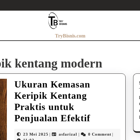
TryBisnis.com
pik kentang modern
Ukuran Kemasan
Keripik Kentang
Praktis untuk
Ukuran
Penjualan Efektif
Kemasan
23
asfarizal
23 Mei 2025
asfarizal
0 Comment
|
|
|
Mei