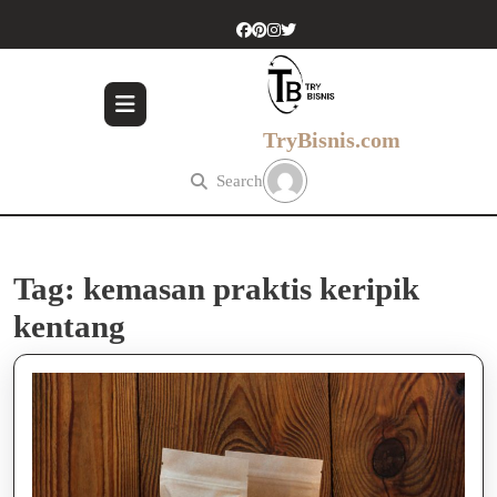
Skip
to
content
Skip
to
content
TryBisnis.com
Search
Tag:
kemasan praktis keripik
kentang