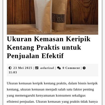
Ukuran Kemasan Keripik
Kentang Praktis untuk
Ukuran
Penjualan Efektif
Kemasan
23
asfarizal
23 Mei 2025
asfarizal
0 Comment
|
|
|
Keripik
Mei
11:03
2025
Kentang
Ukuran kemasan keripik kentang praktis, dalam bisnis keripik
Praktis
kentang, ukuran kemasan menjadi salah satu faktor penting
yang memengaruhi kenyamanan konsumen sekaligus
untuk
efisiensi penjualan. Ukuran kemasan yang praktis tidak hanya