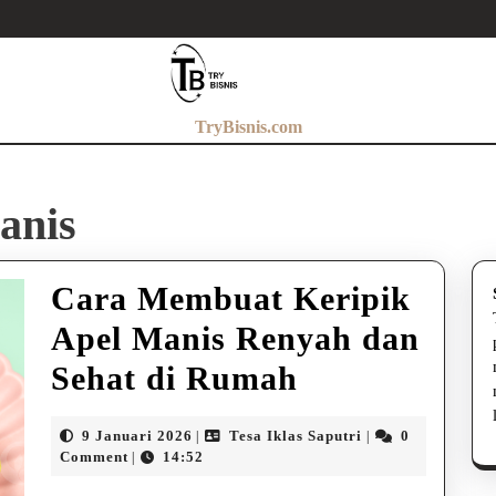
TryBisnis.com
anis
Cara Membuat Keripik
Apel Manis Renyah dan
Cara
Sehat di Rumah
Membuat
9
Tesa
9 Januari 2026
Tesa Iklas Saputri
0
|
|
Keripik
Januari
Iklas
Comment
14:52
|
2026
Saputri