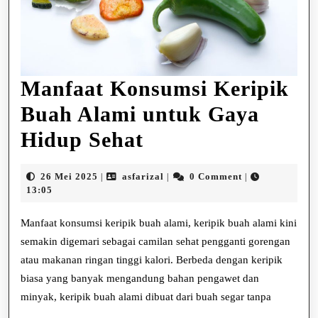
Manfaat Konsumsi Keripik
Buah Alami untuk Gaya
Manfaat
Hidup Sehat
Konsumsi
26
asfarizal
26 Mei 2025
asfarizal
0 Comment
|
|
|
Keripik
Mei
13:05
2025
Buah
Manfaat konsumsi keripik buah alami, keripik buah alami kini
Alami
semakin digemari sebagai camilan sehat pengganti gorengan
atau makanan ringan tinggi kalori. Berbeda dengan keripik
untuk
biasa yang banyak mengandung bahan pengawet dan
Gaya
minyak, keripik buah alami dibuat dari buah segar tanpa
Hidup