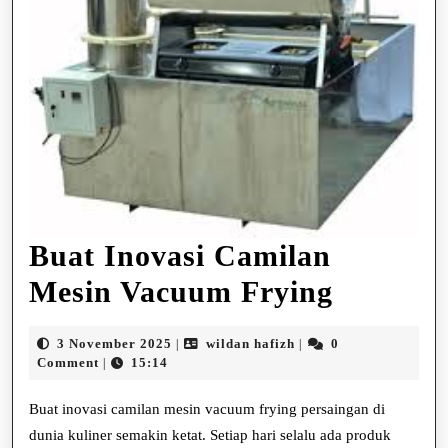
Buat Inovasi Camilan
Buat
Mesin Vacuum Frying
Inovasi
3
wildan
3 November 2025
wildan hafizh
0
|
|
Camila
November
hafizh
Comment
15:14
|
2025
Mesin
Buat inovasi camilan mesin vacuum frying persaingan di
Vacuum
dunia kuliner semakin ketat. Setiap hari selalu ada produk