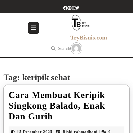
Skip
to
content
Skip
to
content
TryBisnis.com
Search
Tag:
keripik sehat
Cara Membuat Keripik
Singkong Balado, Enak
Cara
Dan Gurih
Membuat
15
Riski
15 Desember 2025
Riski rahmadhani
0
|
|