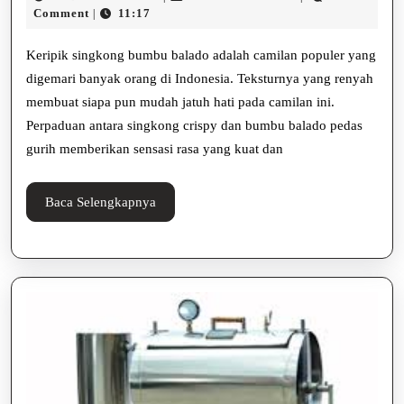
Keripik
Desember
rahmadhani
Comment
11:17
|
2025
Singkong
Keripik singkong bumbu balado adalah camilan populer yang
Balado,
digemari banyak orang di Indonesia. Teksturnya yang renyah
membuat siapa pun mudah jatuh hati pada camilan ini.
Enak
Perpaduan antara singkong crispy dan bumbu balado pedas
Dan
gurih memberikan sensasi rasa yang kuat dan
Gurih
Baca
Baca Selengkapnya
Selengkapnya