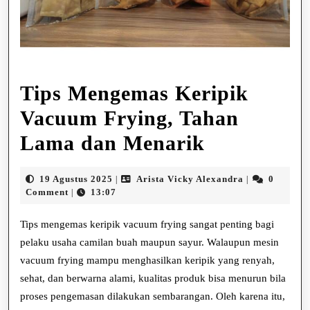
Tips Mengemas Keripik
Vacuum Frying, Tahan
Tips
Lama dan Menarik
Mengemas
19
Arista
19 Agustus 2025
Arista Vicky Alexandra
0
|
|
Keripik
Agustus
Vicky
Comment
13:07
|
2025
Alexandra
Vacuum
Tips mengemas keripik vacuum frying sangat penting bagi
Frying,
pelaku usaha camilan buah maupun sayur. Walaupun mesin
vacuum frying mampu menghasilkan keripik yang renyah,
Tahan
sehat, dan berwarna alami, kualitas produk bisa menurun bila
Lama
proses pengemasan dilakukan sembarangan. Oleh karena itu,