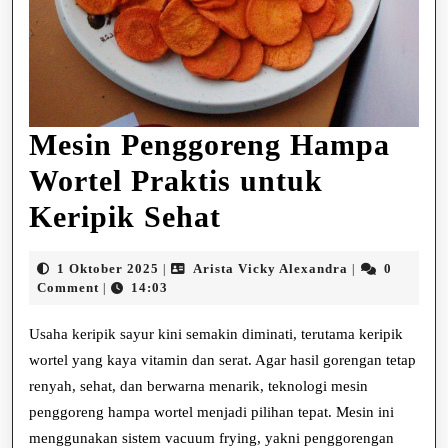
Mesin Penggoreng Hampa
Wortel Praktis untuk
Mesin
Keripik Sehat
Penggoreng
1
Arista
1 Oktober 2025
Arista Vicky Alexandra
0
|
|
Hampa
Oktober
Vicky
Comment
14:03
|
2025
Alexandra
Wortel
Usaha keripik sayur kini semakin diminati, terutama keripik
Praktis
wortel yang kaya vitamin dan serat. Agar hasil gorengan tetap
renyah, sehat, dan berwarna menarik, teknologi mesin
untuk
penggoreng hampa wortel menjadi pilihan tepat. Mesin ini
Keripik
menggunakan sistem vacuum frying, yakni penggorengan