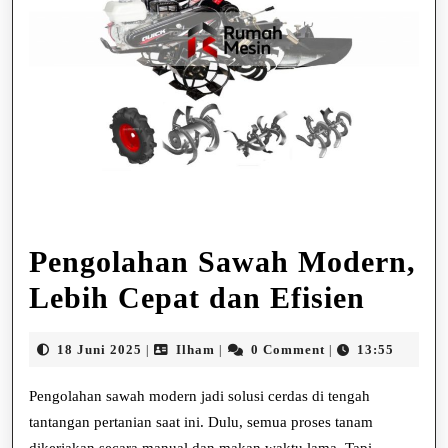
Pengolahan Sawah Modern,
Pengo
Lebih Cepat dan Efisien
Sawa
18
Ilham
18 Juni 2025
Ilham
0 Comment
13:55
|
|
|
Mode
Juni
2025
Pengolahan sawah modern jadi solusi cerdas di tengah
Lebih
tantangan pertanian saat ini. Dulu, semua proses tanam
Cepat