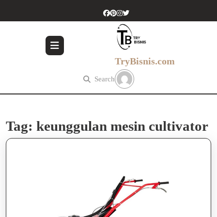
Skip
to
content
Skip
to
content
TryBisnis.com
Search
Tag:
keunggulan mesin cultivator