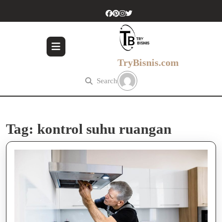
Skip
to
content
Skip
to
content
TryBisnis.com
Search
Tag:
kontrol suhu ruangan