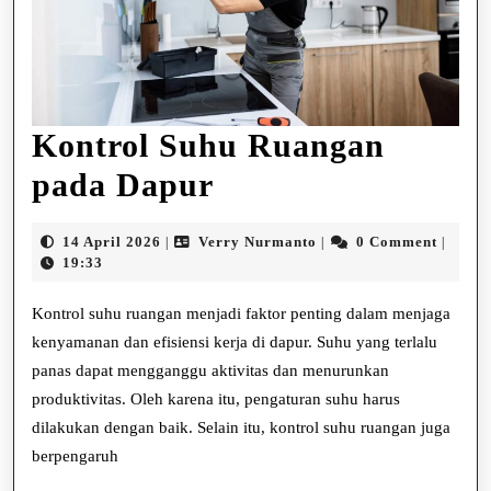
Kontrol Suhu Ruangan
Kontrol
pada Dapur
Suhu
14
Verry
14 April 2026
Verry Nurmanto
0 Comment
|
|
|
Ruangan
April
Nurmanto
19:33
2026
pada
Kontrol suhu ruangan menjadi faktor penting dalam menjaga
Dapur
kenyamanan dan efisiensi kerja di dapur. Suhu yang terlalu
panas dapat mengganggu aktivitas dan menurunkan
produktivitas. Oleh karena itu, pengaturan suhu harus
dilakukan dengan baik. Selain itu, kontrol suhu ruangan juga
berpengaruh