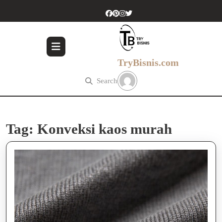
Skip
to
content
Skip
to
content
TryBisnis.com
Search
Tag:
Konveksi kaos murah