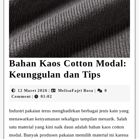
Bahan Kaos Cotton Modal:
Bahan
Keunggulan dan Tips
Kaos
12
MelisaFajri
12 Maret 2026
MelisaFajri Rosa
0
|
|
Cotton
Maret
Rosa
Comment
01:02
|
2026
Modal:
Industri pakaian terus menghadirkan berbagai jenis kain yang
Keunggu
menawarkan kenyamanan sekaligus tampilan menarik. Salah
satu material yang kini naik daun adalah bahan kaos cotton
dan
modal. Banyak produsen pakaian memilih material ini karena