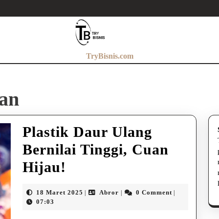
TryBisnis.com
uan
Plastik Daur Ulang
Bernilai Tinggi, Cuan
Plastik
Hijau!
Daur
18
Abror
18 Maret 2025
Abror
0 Comment
|
|
|
Ulang
Maret
07:03
2025