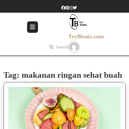
Skip
to
content
Skip
to
content
TryBisnis.com
Search
Tag:
makanan ringan sehat buah