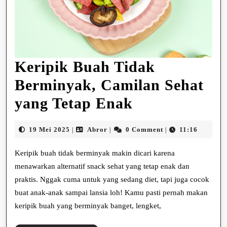
Keripik Buah Tidak
Berminyak, Camilan Sehat
Keripik
yang Tetap Enak
Buah
19
Abror
19 Mei 2025
Abror
0 Comment
11:16
|
|
|
Tidak
Mei
2025
Keripik buah tidak berminyak makin dicari karena
Berminyak,
menawarkan alternatif snack sehat yang tetap enak dan
Camilan
praktis. Nggak cuma untuk yang sedang diet, tapi juga cocok
Sehat
buat anak-anak sampai lansia loh! Kamu pasti pernah makan
keripik buah yang berminyak banget, lengket,
yang