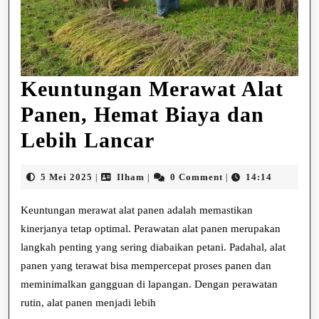
Keuntungan Merawat Alat
Panen, Hemat Biaya dan
Keuntungan
Lebih Lancar
Merawat
5
Ilham
5 Mei 2025
Ilham
0 Comment
14:14
|
|
|
Alat
Mei
2025
Keuntungan merawat alat panen adalah memastikan
Panen,
kinerjanya tetap optimal. Perawatan alat panen merupakan
Hemat
langkah penting yang sering diabaikan petani. Padahal, alat
Biaya
panen yang terawat bisa mempercepat proses panen dan
meminimalkan gangguan di lapangan. Dengan perawatan
dan
rutin, alat panen menjadi lebih
Lebih