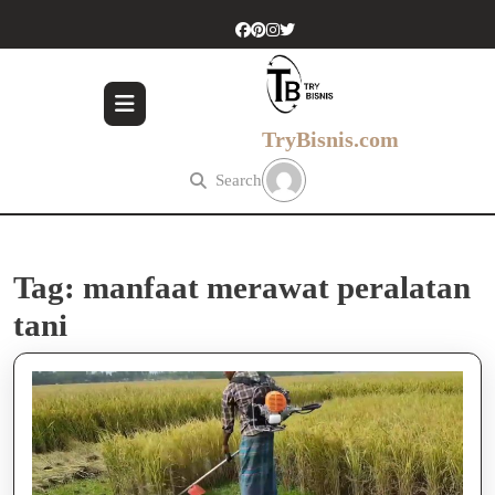
Skip
to
content
Skip
to
content
TryBisnis.com
Search
Tag:
manfaat merawat peralatan
tani