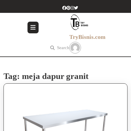
Skip
to
content
Skip
to
content
TryBisnis.com
Search
Tag:
meja dapur granit