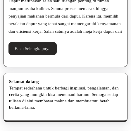
Dapur merupakan salah satu ruangan penting di rumah
Bahan
maupun usaha kuliner. Semua proses memasak hingga
penyajian makanan bermula dari dapur. Karena itu, memilih
Berkualitas,
peralatan dapur yang tepat sangat memengaruhi kenyamanan
Solusi
dan efisiensi kerja. Salah satunya adalah meja kerja dapur dari
Tepat
nih!
Baca
Baca Selengkapnya
Selengkapnya
Selamat datang
Tempat sederhana untuk berbagi inspirasi, pengalaman, dan
cerita yang mungkin bisa menemani harimu. Semoga setiap
tulisan di sini membawa makna dan membuatmu betah
berlama-lama.