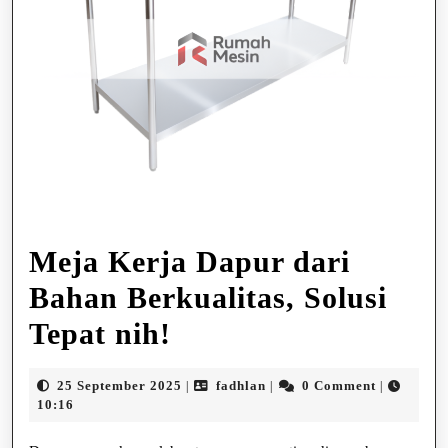
Meja Kerja Dapur dari
Bahan Berkualitas, Solusi
Meja
Tepat nih!
Kerja
25
fadhlan
25 September 2025
fadhlan
0 Comment
|
|
|
Dapur
September
10:16
2025
dari