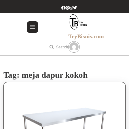
Skip
to
content
Skip
to
content
TryBisnis.com
Search
Tag:
meja dapur kokoh