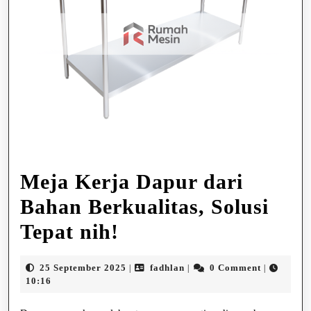
Meja Kerja Dapur dari
Bahan Berkualitas, Solusi
Meja
Tepat nih!
Kerja
25
fadhlan
25 September 2025
fadhlan
0 Comment
|
|
|
Dapur
September
10:16
2025
dari