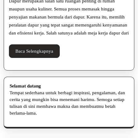
Dapur merupakan salah satu ruangan penting di rumah
Bahan
maupun usaha kuliner. Semua proses memasak hingga
penyajian makanan bermula dari dapur. Karena itu, memilih
Berkualitas,
peralatan dapur yang tepat sangat memengaruhi kenyamanan
Solusi
dan efisiensi kerja. Salah satunya adalah meja kerja dapur dari
Tepat
nih!
Baca
Baca Selengkapnya
Selengkapnya
Selamat datang
Tempat sederhana untuk berbagi inspirasi, pengalaman, dan
cerita yang mungkin bisa menemani harimu. Semoga setiap
tulisan di sini membawa makna dan membuatmu betah
berlama-lama.