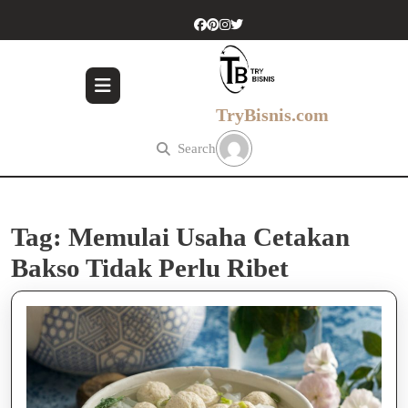
Skip
to
content
Skip
to
content
TryBisnis.com
Search
Tag:
Memulai Usaha Cetakan
Bakso Tidak Perlu Ribet