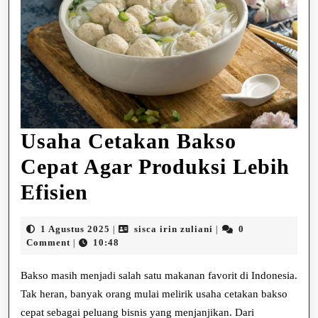
Usaha Cetakan Bakso
Cepat Agar Produksi Lebih
Usaha
Efisien
Cetakan
1
sisca
1 Agustus 2025
sisca irin zuliani
0
|
|
Bakso
Agustus
irin
Comment
10:48
|
2025
zuliani
Cepat
Bakso masih menjadi salah satu makanan favorit di Indonesia.
Agar
Tak heran, banyak orang mulai melirik usaha cetakan bakso
cepat sebagai peluang bisnis yang menjanjikan. Dari