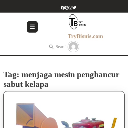
Skip
to
content
Skip
to
content
TryBisnis.com
Search
Tag:
menjaga mesin penghancur
sabut kelapa