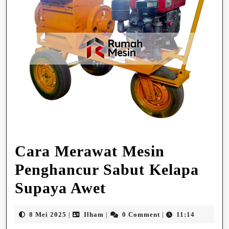
Cara Merawat Mesin
Penghancur Sabut Kelapa
Cara
Supaya Awet
Merawat
8
Ilham
8 Mei 2025
Ilham
0 Comment
11:14
|
|
|
Mesin
Mei