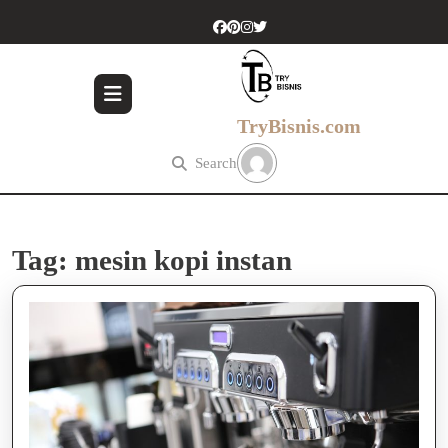
Skip
to
content
Skip
to
content
TryBisnis.com
Search
Tag:
mesin kopi instan