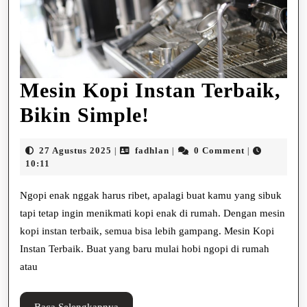
Mesin Kopi Instan Terbaik,
Mesin
Bikin Simple!
Kopi
27
fadhlan
27 Agustus 2025
fadhlan
0 Comment
|
|
|
Instan
Agustus
10:11
2025
Terbaik,
Ngopi enak nggak harus ribet, apalagi buat kamu yang sibuk
Bikin
tapi tetap ingin menikmati kopi enak di rumah. Dengan mesin
kopi instan terbaik, semua bisa lebih gampang. Mesin Kopi
Simple!
Instan Terbaik. Buat yang baru mulai hobi ngopi di rumah
atau
Baca
Baca Selengkapnya