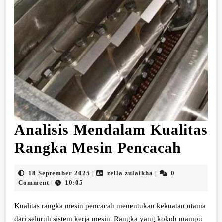
Analisis Mendalam Kualitas
Analis
Rangka Mesin Pencacah
Mend
18
zella
18 September 2025
zella zulaikha
0
|
|
Kuali
September
zulaikha
Comment
10:05
|
2025
Rang
Kualitas rangka mesin pencacah menentukan kekuatan utama
Mesin
dari seluruh sistem kerja mesin. Rangka yang kokoh mampu