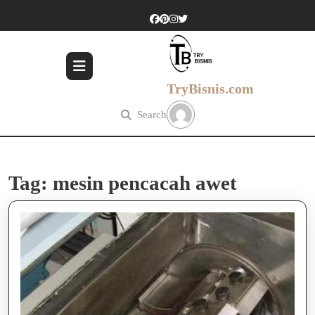
Skip
to
content
Skip
to
content
TryBisnis.com
Search
Tag:
mesin pencacah awet