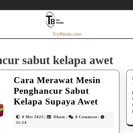
TryBisnis.com
cur sabut kelapa awet
Cara Merawat Mesin
Penghancur Sabut
Cara
Kelapa Supaya Awet
Merawa
8
Ilham
8 Mei 2025
Ilham
0 Comment
|
|
|
Mesin
Mei
11:14
2025