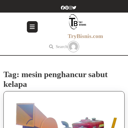
Skip
to
content
Skip
to
content
TryBisnis.com
Search
Tag:
mesin penghancur sabut
kelapa