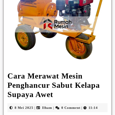
Cara Merawat Mesin
Penghancur Sabut Kelapa
Cara
Supaya Awet
Merawat
8
Ilham
8 Mei 2025
Ilham
0 Comment
11:14
|
|
|
Mesin
Mei