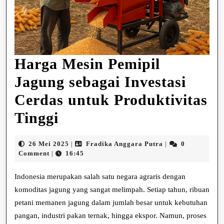
Harga Mesin Pemipil
Jagung sebagai Investasi
Cerdas untuk Produktivitas
Harga
Tinggi
Mesin
26
Fradika
26 Mei 2025
Fradika Anggara Putra
0
|
|
Pemipil
Mei
Anggara
Comment
16:45
|
2025
Putra
Jagung
Indonesia merupakan salah satu negara agraris dengan
sebagai
komoditas jagung yang sangat melimpah. Setiap tahun, ribuan
petani memanen jagung dalam jumlah besar untuk kebutuhan
Investasi
pangan, industri pakan ternak, hingga ekspor. Namun, proses