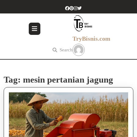
Skip
to
content
Skip
to
content
TryBisnis.com
Search
Tag:
mesin pertanian jagung