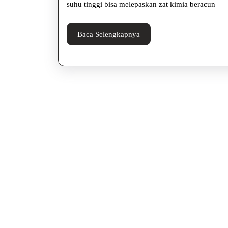
di
suhu tinggi bisa melepaskan zat kimia beracun
Gelas
Plastik,
Baca
Baca Selengkapnya
Selengkapnya
Jangan
Sepele!