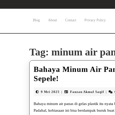
Skip
to
content
Skip
Blog
About
Contact
Privacy Policy
to
content
Tag:
minum air pa
Bahaya Minum Air Pana
Bahaya
Sepele!
Minum
9
Fauza
9 Mei 2025
Fauzan Akmal Saqif
|
|
Air
Mei
Akmal
2025
Saqif
Bahaya minum air panas di gelas plastik itu nyat
Panas
Padahal, kebiasaan ini bisa berdampak buruk buat