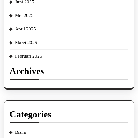
Juni 2025
Mei 2025
April 2025
Maret 2025
Februari 2025
Archives
Categories
Bisnis