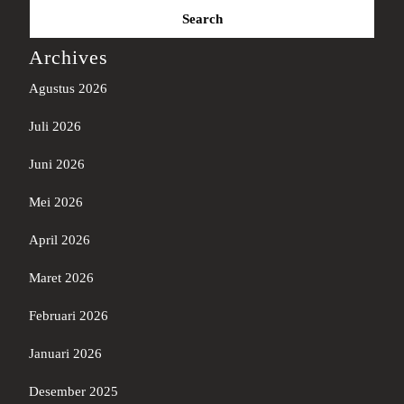
for:
Archives
Agustus 2026
Juli 2026
Juni 2026
Mei 2026
April 2026
Maret 2026
Februari 2026
Januari 2026
Desember 2025