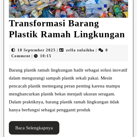
Transformasi Barang
Tr
Plastik Ramah Lingkungan
Ba
18
zella
18 September 2025
zella zulaikha
0
|
|
Pl
September
zulaikha
Comment
10:15
|
2025
Ra
Barang plastik ramah lingkungan hadir sebagai solusi inovatif
Li
dalam mengurangi sampah plastik sekali pakai. Mesin
pencacah plastik memegang peran penting karena mampu
menghancurkan plastik bekas menjadi ukuran seragam.
Dalam praktiknya, barang plastik ramah lingkungan tidak
hanya berfungsi sebagai pengganti produk
Baca
Baca Selengkapnya
Selengkapnya