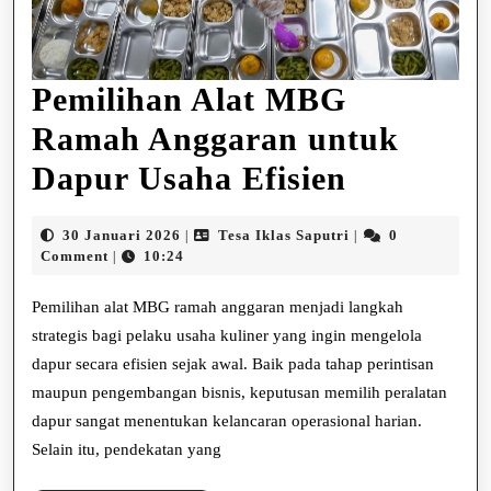
Pemilihan Alat MBG
Ramah Anggaran untuk
Pemiliha
Dapur Usaha Efisien
Alat
30
Tesa
30 Januari 2026
Tesa Iklas Saputri
0
|
|
MBG
Januari
Iklas
Comment
10:24
|
2026
Saputri
Ramah
Pemilihan alat MBG ramah anggaran menjadi langkah
Anggara
strategis bagi pelaku usaha kuliner yang ingin mengelola
dapur secara efisien sejak awal. Baik pada tahap perintisan
untuk
maupun pengembangan bisnis, keputusan memilih peralatan
Dapur
dapur sangat menentukan kelancaran operasional harian.
Usaha
Selain itu, pendekatan yang