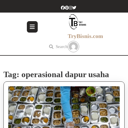
Skip
to
content
Skip
to
content
TryBisnis.com
Search
Tag:
operasional dapur usaha