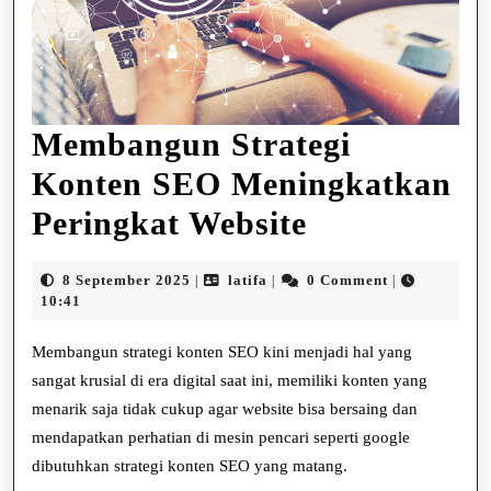
Membangun Strategi
Konten SEO Meningkatkan
Membangu
Peringkat Website
Strategi
8
latifa
8 September 2025
latifa
0 Comment
|
|
|
Konten
September
10:41
2025
SEO
Membangun strategi konten SEO kini menjadi hal yang
Meningkatk
sangat krusial di era digital saat ini, memiliki konten yang
menarik saja tidak cukup agar website bisa bersaing dan
Peringkat
mendapatkan perhatian di mesin pencari seperti google
Website
dibutuhkan strategi konten SEO yang matang.