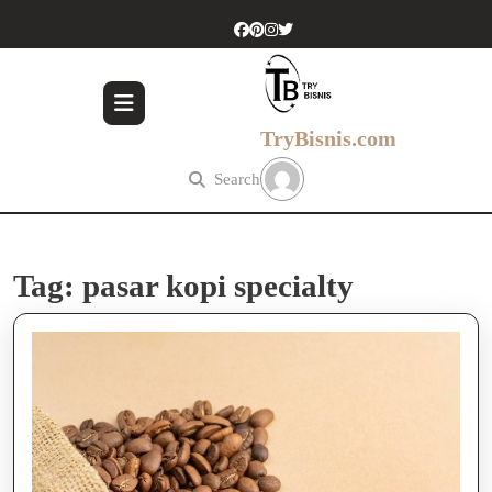
Skip
to
content
Skip
to
content
TryBisnis.com
Search
Tag:
pasar kopi specialty