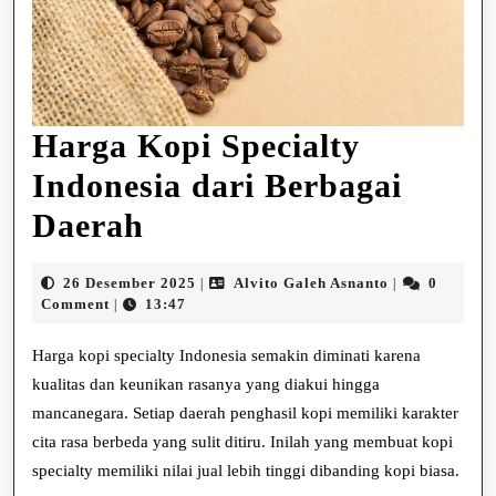
Harga Kopi Specialty
Indonesia dari Berbagai
Harga
Daerah
Kopi
26
Alvito
26 Desember 2025
Alvito Galeh Asnanto
0
|
|
Specialty
Desember
Galeh
Comment
13:47
|
2025
Asnanto
Indonesia
Harga kopi specialty Indonesia semakin diminati karena
dari
kualitas dan keunikan rasanya yang diakui hingga
mancanegara. Setiap daerah penghasil kopi memiliki karakter
Berbagai
cita rasa berbeda yang sulit ditiru. Inilah yang membuat kopi
Daerah
specialty memiliki nilai jual lebih tinggi dibanding kopi biasa.