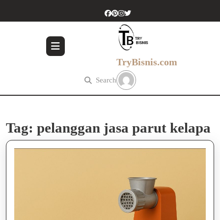
Skip
to
content
Skip
to
content
TryBisnis.com
Search
Tag:
pelanggan jasa parut kelapa