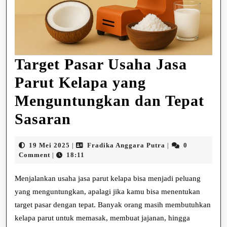
Target Pasar Usaha Jasa
Parut Kelapa yang
Menguntungkan dan Tepat
Target
Sasaran
Pasar
19
Fradika
19 Mei 2025
Fradika Anggara Putra
0
|
|
Usaha
Mei
Anggara
Comment
18:11
|
2025
Putra
Jasa
Menjalankan usaha jasa parut kelapa bisa menjadi peluang
Parut
yang menguntungkan, apalagi jika kamu bisa menentukan
target pasar dengan tepat. Banyak orang masih membutuhkan
Kelapa
kelapa parut untuk memasak, membuat jajanan, hingga