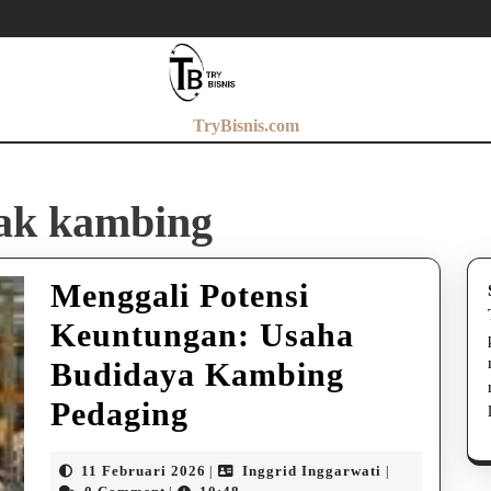
TryBisnis.com
nak kambing
Menggali Potensi
Keuntungan: Usaha
Budidaya Kambing
Menggali
Pedaging
Potensi
11
Inggrid
11 Februari 2026
Inggrid Inggarwati
|
|
Februari
Inggarwati