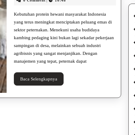
Keuntungan:
0 Comment
10:48
|
2026
Usaha
Kebutuhan protein hewani masyarakat Indonesia
Budidaya
yang terus meningkat menciptakan peluang emas di
sektor peternakan. Menekuni usaha budidaya
Kambing
kambing pedaging kini bukan lagi sekadar pekerjaan
Pedaging
sampingan di desa, melainkan sebuah industri
agribisnis yang sangat menjanjikan. Dengan
manajemen yang tepat, peternak dapat
Baca
Baca Selengkapnya
Selengkapnya