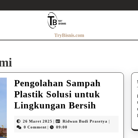
TryBisnis.com
umi
Pengolahan Sampah
Plastik Solusi untuk
Pengolah
Lingkungan Bersih
Sampah
26
Ridwan
26 Maret 2025
Ridwan Budi Prasetya
|
|
Plastik
Maret
Budi
0 Comment
09:00
|
2025
Prasetya